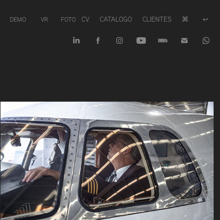
CV
CATALOGO
CLIENTES
⌘
DEMO
VR
FOTO
↩︎